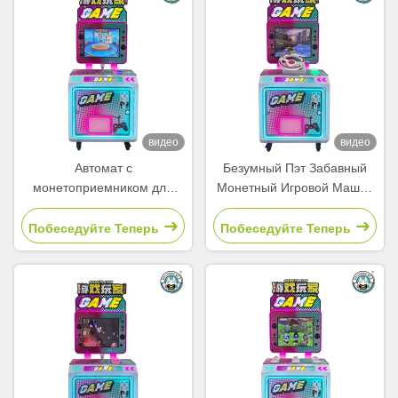
видео
видео
Автомат с
Безумный Пэт Забавный
монетоприемником для
Монетный Игровой Машин
детской аркады в торговом
Детский Видео Игровой
центре, парке, для
Машин
Побеседуйте Теперь
Побеседуйте Теперь
путешествий, головоломки