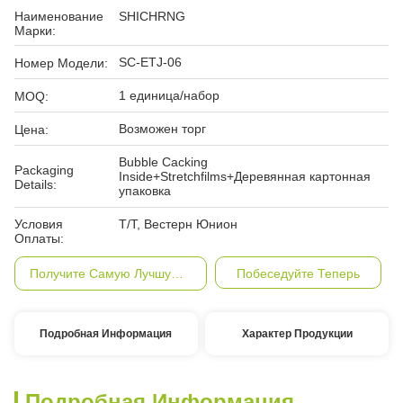
Наименование
SHICHRNG
Марки:
SC-ETJ-06
Номер Модели:
1 единица/набор
MOQ:
Возможен торг
Цена:
Bubble Cacking
Packaging
Inside+Stretchfilms+Деревянная картонная
Details:
упаковка
Условия
Т/Т, Вестерн Юнион
Оплаты:
Получите Самую Лучшую Цену
Побеседуйте Теперь
Подробная Информация
Характер Продукции
Подробная Информация