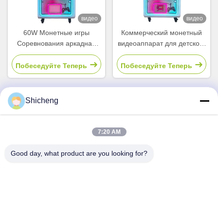
видео
видео
60W Монетные игры
Коммерческий монетный
Соревнования аркадная
видеоаппарат для детского
рыбалка Мотоциклетная
супермаркета
игра
Побеседуйте Теперь
Побеседуйте Теперь
Shicheng
Быстрый контакт
7:20 AM
Адрес
Good day, what product are you looking for?
Комната 101, No13 Вэйминская средняя дорога, город
Нанкун. Район Паню, Гуанчжоу, Гуандун, Китай
Телефон
0086-15920126455
Электронная почта