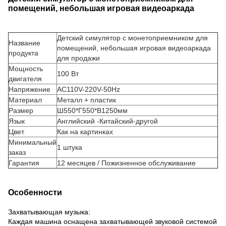
помещений, небольшая игровая видеоаркада
Детский симулятор с монетоприемником для
Название
помещений, небольшая игровая видеоаркада
продукта
для продажи
Мощность
100 Вт
двигателя
Напряжение
AC110V-220V-50Hz
Материал
Металл + пластик
Размер
Ш550*Г550*В1250мм
Язык
Английский -Китайский-другой
Цвет
Как на картинках
Минимальный
1 штука
заказ
Гарантия
12 месяцев / Пожизненное обслуживание
Особенности
Захватывающая музыка:
Каждая машина оснащена захватывающей звуковой системой