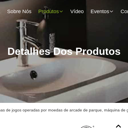
a
Sobre Nós
Produtos
Vídeo
Eventos
Detalhes Dos Produtos
as de jogos operadas por moedas de arcade de parque, máquina de g