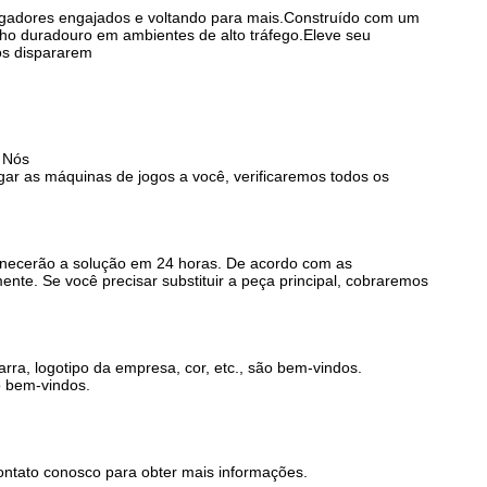
jogadores engajados e voltando para mais.
Construído com um
ho duradouro em ambientes de alto tráfego.
Eleve seu
os dispararem
. Nós
gar as máquinas de jogos a você, verificaremos todos os
ornecerão a solução em 24 horas. De acordo com as
te. Se você precisar substituir a peça principal, cobraremos
a, logotipo da empresa, cor, etc., são bem-vindos.
o bem-vindos.
contato conosco para obter mais informações.