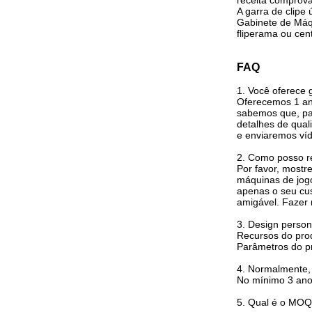
receita comprova
A garra de clipe
Gabinete de Máqu
fliperama ou cen
FAQ
1. Você oferece 
Oferecemos 1 ano
sabemos que, par
detalhes de qual
e enviaremos víd
2. Como posso r
Por favor, mostr
máquinas de jogo
apenas o seu cu
amigável. Fazer 
3. Design person
Recursos do prod
Parâmetros do p
4. Normalmente, 
No mínimo 3 ano
5. Qual é o MOQ 