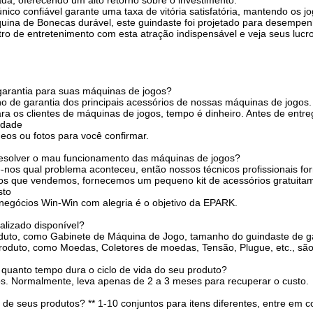
da, oferecendo um alto retorno sobre o investimento.
 único confiável garante uma taxa de vitória satisfatória, mantendo os 
ina de Bonecas durável, este guindaste foi projetado para desempen
tro de entretenimento com esta atração indispensável e veja seus lucr
garantia para suas máquinas de jogos?
 de garantia dos principais acessórios de nossas máquinas de jogos
a os clientes de máquinas de jogos, tempo é dinheiro. Antes de entre
idade
eos ou fotos para você confirmar.
esolver o mau funcionamento das máquinas de jogos?
e-nos qual problema aconteceu, então nossos técnicos profissionais f
s que vendemos, fornecemos um pequeno kit de acessórios gratuitamen
sto
negócios Win-Win com alegria é o objetivo da EPARK.
alizado disponível?
uto, como Gabinete de Máquina de Jogo, tamanho do guindaste de garr
roduto, como Moedas, Coletores de moedas, Tensão, Plugue, etc., sã
quanto tempo dura o ciclo de vida do seu produto?
s. Normalmente, leva apenas de 2 a 3 meses para recuperar o custo.
de seus produtos? ** 1-10 conjuntos para itens diferentes, entre em 