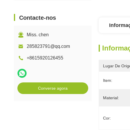
Contacte-nos
Informa
Miss. chen
285823791@qq.com
Informa
+8615920126455
Lugar De Orig
Item:
Converse agora
Material:
Cor: