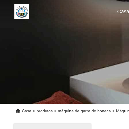
Cas
Casa
>
produtos
>
máquina de garra de boneca
>
Máquin