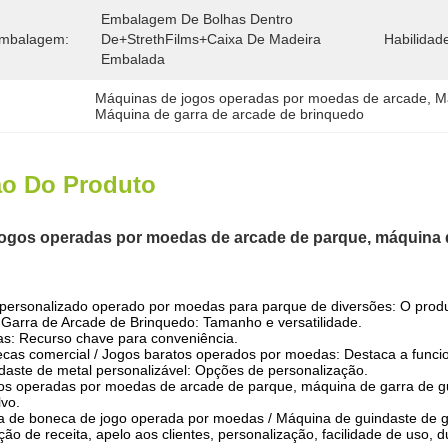
Embalagem De Bolhas Dentro 
Embalagem:
De+StrethFilms+caixa De Madeira 
Habilidad
Embalada
Máquinas de jogos operadas por moedas de arcade
, 
M
Máquina de garra de arcade de brinquedo
ão Do Produto
ogos operadas por moedas de arcade de parque, máquina d
personalizado operado por moedas para parque de diversões: O produt
Garra de Arcade de Brinquedo: Tamanho e versatilidade.
as: Recurso chave para conveniência.
as comercial / Jogos baratos operados por moedas: Destaca a funcion
aste de metal personalizável: Opções de personalização.
os operadas por moedas de arcade de parque, máquina de garra de gu
lvo.
 de boneca de jogo operada por moedas / Máquina de guindaste de ga
ão de receita, apelo aos clientes, personalização, facilidade de uso, d