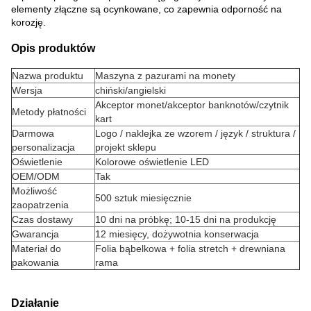
elementy złączne są ocynkowane, co zapewnia odporność na
korozję.
Opis produktów
Nazwa produktu
Maszyna z pazurami na monety
Wersja
chiński/angielski
Akceptor monet/akceptor banknotów/czytnik
Metody płatności
kart
Darmowa
Logo / naklejka ze wzorem / język / struktura /
personalizacja
projekt sklepu
Oświetlenie
Kolorowe oświetlenie LED
OEM/ODM
Tak
Możliwość
500 sztuk miesięcznie
zaopatrzenia
Czas dostawy
10 dni na próbkę; 10-15 dni na produkcję
Gwarancja
12 miesięcy, dożywotnia konserwacja
Materiał do
Folia bąbelkowa + folia stretch + drewniana
pakowania
rama
Działanie