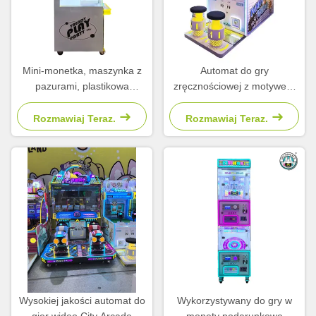
Mini-monetka, maszynka z
Automat do gry
pazurami, plastikowa
zręcznościowej z motywem
maszyna, symulator
kreskówkowym, strzelaniem
macierzyński
do piłek, na monety, dla
Rozmawiaj Teraz.
Rozmawiaj Teraz.
dzieci w parku rozrywki
Wysokiej jakości automat do
Wykorzystywany do gry w