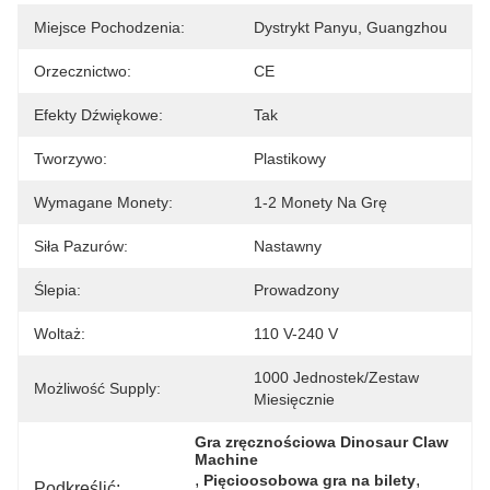
Miejsce Pochodzenia:
Dystrykt Panyu, Guangzhou
Orzecznictwo:
CE
Efekty Dźwiękowe:
Tak
Tworzywo:
Plastikowy
Wymagane Monety:
1-2 Monety Na Grę
Siła Pazurów:
Nastawny
Ślepia:
Prowadzony
Woltaż:
110 V-240 V
1000 Jednostek/zestaw 
Możliwość Supply:
Miesięcznie
Gra zręcznościowa Dinosaur Claw 
Machine
, 
, 
Pięcioosobowa gra na bilety
Podkreślić: