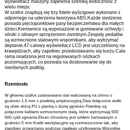
wyświetlacz maszyny zapewnia szeroką widoczność z
wielu miejsc
W szafce znajdują się trzy fotele wyścigowe wykonane z
odpornego na uderzenia tworzywa ABS.
Każde siedzenie
posiada pięciopunktowe pasy bezpieczeństwa dla małych
dzieci.
Kierownice są wyposażone w gumowane uchwyty i
silniki z siłowym sprzężeniem zwrotnym.
Zespoły pedałów
są wzmocnione stalowymi wspornikami, aby wytrzymać
deptanie.
47-calowy wyświetlacz LCD jest uszczelniony na
krawędziach, aby zapobiec przedostawaniu się kurzu.
Cała
rama osadzona jest na regulowanych nóżkach
poziomujących, co pozwala na dostosowanie się do
nierównych podłóg.
Rzemiosło
W głównej szafce zastosowano stal walcowaną na zimno o
grubości 1,5 mm z powłoką antykorozyjną.
Dwa dołączone stołki
są obite skórą PU z pianką o dużej gęstości.
Pistolety są
połączone kablami wzmocnionymi stalą, które wytrzymują 500
000 cykli zginania.
Ekran chroniony jest szkłem hartowanym o
grubości 5 mm.
Kratki wentylacyjne są rozmieszczone tak, aby
zapobiec przegrzaniu podczas ciągłego użytkowania.
Wszystkie