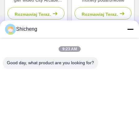
gier wideo City Arcade
monety podarunkowe
Racing Simulator dla 2
graczy dla dzieci
Rozmawiaj Teraz.
Rozmawiaj Teraz.
Shicheng
Szybki kontakt
9:23 AM
Good day, what product are you looking for?
Adres
Pokój 101, nr 13 Weimin Middle Road, Miasto Nancun.
Dzielnica Panyu, Guangzhou, Guangdong, Chiny
Tel.
0086-15920126455
Wiadomość elektroniczna
285823791@qq.com