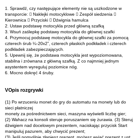
1. Sprawdź, czy następujące elementy nie są uszkodzone w
transporcie:  Naklejki motocyklowe  Zespół siedzenia 
Kierownica  Przyciski  Dźwignia hamulca
2. Ustaw podstawę motocykla przed główną szafką
3. Wsuń zaślepkę podstawy motocykla do głównej szafki
4. Przymocuj podstawę motocykla do głównej szafki za pomocą
czterech śrub ¼-20x2”, czterech płaskich podkładek i czterech
podkładek zabezpieczających.
5. Upewnij się, że podstawa motocykla jest wypoziomowana,
stabilna i zrównana z główną szafką. Z co najmniej jednym
asystentem wyreguluj poziomice nóg.
6. Mocno dokręć 4 śruby.
VOpis rozgrywki
(1) Po wrzuceniu monet do gry do automatu na monety lub do
sieci płatniczej
monety za pośrednictwem sieci, maszyna wyświetli liczbę gier;
(2) Wahacz na konsoli steruje poruszaniem się żurawia. (3) Steruj
dźwigiem nad docelowym prezentem, naciskając przycisk Start
manipuluj pazurem, aby chwycić prezent;
(3) Jeśli pomyślnie złapiesz prezent, możesz wyjąć prezent z ust