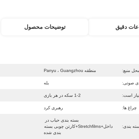
عات دقیق
توضیحات محصول
حل منبع:
منطقه Panyu ، Guangzhou
ی صوتی:
بله
یاز است:
1-2 سکه در هر بازی
چراغ ها:
رهبری کرد
بسته بندی حباب در 
ته بندی:
داخل+Stretchfilms+کارتن چوبی بسته 
بندی شده