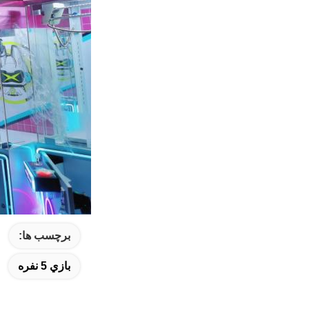
برچسب ها:
بازي 5 نفره