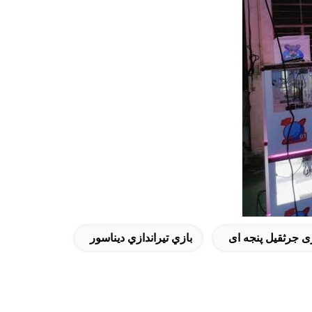
ی جرثقیل پنجه ای
بازي تيراندازي ديناسور