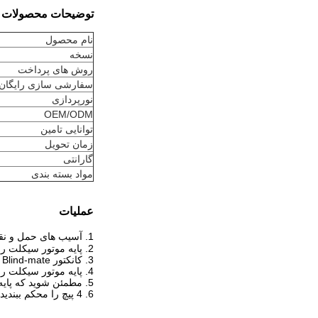
توضیحات محصولات
نام محصول
نسخه
روش های پرداخت
سفارشی سازی رایگان
نورپردازی
OEM/ODM
توانایی تامین
زمان تحویل
گارانتی
مواد بسته بندی
عملیات
1. آسیب های حمل و نقل به موارد زیر را بررسی کنید:  برگردان موتور سیکلت  مجموعه صندلی  دسته فرمان  دکمه ها  اهرم ترمز
2. پایه موتور سیکلت را جلوی کابینت اصلی قرار دهید
3. کانکتور Blind-mate پایه موتور سیکلت را به داخل کابینت اصلی بکشید
4. پایه موتور سیکلت را با استفاده از چهار پیچ ¼-20x2، چهار واشر تخت و چهار واشر قفلی به کابینت اصلی محکم کنید.
5. مطمئن شوید که پایه موتور سیکلت هم سطح، ثابت و هم سطح با کابینت اصلی است. با حداقل یک دستیار، ترازهای پا را تنظیم کنید.
6. 4 پیچ را محکم ببندید.