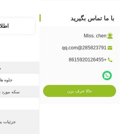
با ما تماس بگیرید
اطلا
Miss. chen
285823791@qq.com
+8615920126455
م
جلوه ها
حالا حرف بزن
سکه مورد ن
جزئیات بس