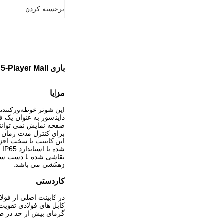
برجسته کردن:
بازی Dinosaur Rise Shooting Redemption Ticket Traffic 5-Player Mall
مزایا
این شوتر غوطه‌ورکننده
دایناسور به عنوان یک
صفحه نمایش نمی توانند
برای کنترل مدت زمان ب
این کابینت با سخت افز
شده با استاندارد IP65 قرار می گیرند.
نقاشی شده با دست ساخ
زهکشی می باشد.
کاردستی
در کابینت اصلی از فولاد نورد سرد 1.5 میلی متری با رو
کابل های فولادی تقویت شده برای 500000 چرخ
گرمای بیش از حد در طو