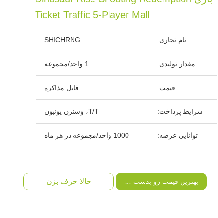
Ticket Traffic 5-Player Mall
نام تجاری:
SHICHRNG
مقدار تولیدی:
1 واحد/مجموعه
قیمت:
قابل مذاکره
شرایط پرداخت:
T/T، وسترن یونیون
توانایی عرضه:
1000 واحد/مجموعه در هر ماه
حالا حرف بزن
بهترین قیمت رو بدست بیار