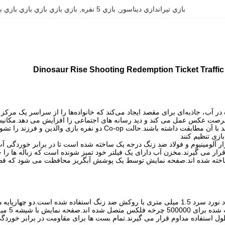
بازي تيراندازي ديناسور
, 
بازي 5 نفره
, 
بازي بازي بازي بازي بازي ب
 در آب، جاذبه‌ای برای مقصد ایجاد می‌کند که خانواده‌ها را از سراسر یک مر
 فرصت عکس عمل می کند و دید رسانه های اجتماعی را افزایش می دهد.
مکانی
 با آن مطابقت داشته باشند.
حالت Co-op دو نفره بازی والدین و فرزند را تشویق می کند.
ازی تنظیم کنند
ار آلومینیوم و فولاد ضد زنگ درجه یک ساخته شده است تا در برابر خوردگی آ
مخزن آب دارای یک فیلتر خود تمیز شونده است که زباله ها را 
ته شده اند.
صفحه نمایش توسط یک پوشش آبگریز محافظت می شود که قطرا
کش ضد زنگ استفاده شده است.
دو چهارپایه همراه با چرم PU با
ه فلکس متصل شده اند.
صفحه نمایش با شیشه 5 میلی متری محافظت می شود.
ل استفاده مداوم قرار می گیرند.
تمام بست ها برای مقاومت در برابر خورد