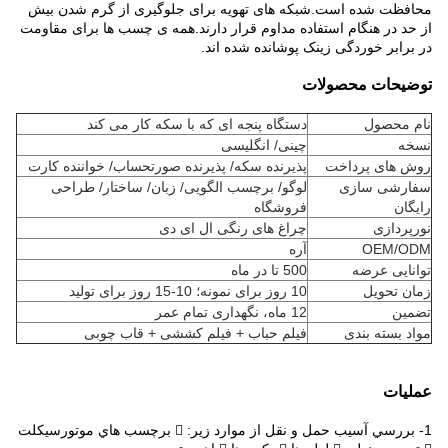
محافظت شده است.
شبکه های تهویه برای جلوگیری از گرم شدن بیش
از حد در هنگام استفاده مداوم قرار دارند.
همه ی چسب ها برای مقاومت
در برابر خوردگی زینک پوشانده شده اند.
توضیحات محصولات
نام محصول
دستگاه پنجه ای که با سکه کار می کند
نسخه
چینی/ انگلیسی
روش های پرداخت
پذیرنده سکه/ پذیرنده صورتحساب/ خواننده کارت
سفارشی سازی
لوگو/ برچسب الگویی/ زبان/ ساختار/ طراحی
رایگان
فروشگاه
نورپردازی
چراغ های رنگی ال ای دی
OEM/ODM
آره
توانایی عرضه
500 تا در ماه
زمان تحویل
10 روز برای نمونه؛ 10-15 روز برای تولید
تضمین
12 ماه، نگهداری تمام عمر
مواد بسته بندی
فیلم حباب + فیلم کششی + قاب چوبی
عملیات
1- بررسي آسيب حمل و نقل از موارد زير:  برچسب هاي موتورسیکلت