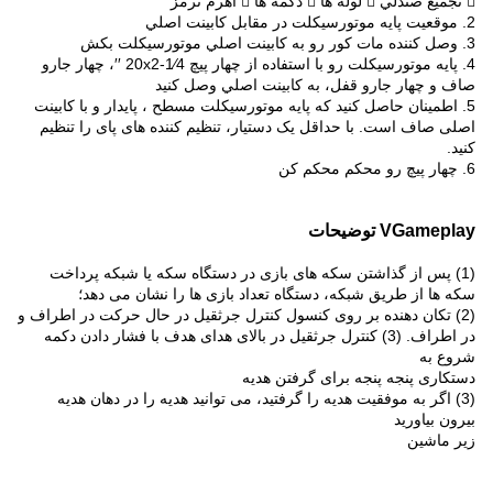
 تجميع صندلي  لوله ها  دکمه ها  اهرم ترمز
2. موقعيت پايه موتورسیکلت در مقابل کابينت اصلي
3. وصل کننده مات کور رو به کابينت اصلي موتورسیکلت بکش
4. پايه موتورسیکلت رو با استفاده از چهار پیچ 1⁄4-20x2 ′′، چهار جارو
صاف و چهار جارو قفل، به کابينت اصلي وصل کنيد
5. اطمینان حاصل کنید که پایه موتورسیکلت مسطح ، پایدار و با کابینت
اصلی صاف است. با حداقل یک دستیار، تنظیم کننده های پای را تنظیم
کنید.
6. چهار پیچ رو محکم محکم کن
VGameplay توضیحات
(1) پس از گذاشتن سکه های بازی در دستگاه سکه یا شبکه پرداخت
سکه ها از طریق شبکه، دستگاه تعداد بازی ها را نشان می دهد؛
(2) تکان دهنده بر روی کنسول کنترل جرثقیل در حال حرکت در اطراف و
در اطراف. (3) کنترل جرثقیل در بالای هدای هدف با فشار دادن دکمه
شروع به
دستکاری پنجه پنجه برای گرفتن هدیه
(3) اگر به موفقیت هدیه را گرفتید، می توانید هدیه را در دهان هدیه
بیرون بیاورید
زیر ماشین