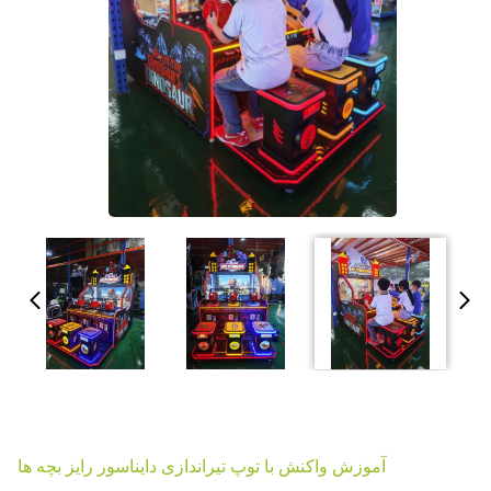
آموزش واکنش با توپ تیراندازی دایناسور رایز بچه ها