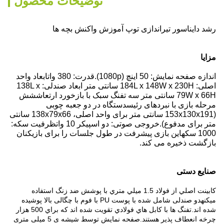
توضیحات محصول
رشد دایناسور تیراندازی توپ آموزش واکنش بچه ها
مزایا
اندازه صفحه نمایش: 50 اینچ (1080p).
قدرت: 380 وات
ابعاد واحد
اصلی: 184L x 148W x 230H سانتی متر ابعاد صندلی: 138L x
79W x 66H سانتی متر سه تفنگ سبک با بازخورد ارتعاش
شش
مرحله بازی با نبردهای رئیس
دستگاه در دو جعبه چوبی
(153x130x191 سانتی متر برای واحد اصلی، 138x79x66 سانتی
متر برای مدفوع).
خروجی صوتی: دو اسپیکر 10 وات
ظرفیت سکه:
1000 سکه
این بازی پیشرفت در طول جلسات را برای بازیکنان
بازگشت ذخیره می کند.
صنایع دستی
کابينت اصلي از فولاد 1.5 ميلي متري با پوشش ضد زنگ استفاده
ميکنه
دو صندلی شامل شده با پوست PU با فوم با چگالی بالا پوشیده
شده اند.
تفنگ ها با کابل هاي فولادي تقويت شده اند که براي 500 هزار
چرخه انعطاف پذير هستند.
صفحه نمایش توسط شیشه ی 5 میلی متری