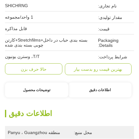
SHICHRNG
نام تجاری:
1 واحد/مجموعه
مقدار تولیدی:
قابل مذاکره
قیمت:
بسته بندی حباب در داخل+Stretchfilms+کارتن
Packaging
چوبی بسته بندی شده
Details:
T/T، وسترن یونیون
شرایط پرداخت:
بهترین قیمت رو بدست بیار
حالا حرف بزن
اطلاعات دقیق
توضیحات محصول
اطلاعات دقیق
محل منبع:
منطقه Panyu ، Guangzhou