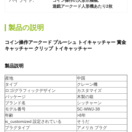
, 
コイン操作の人形爪機械
遊戯アークード人形機あたり2枚
製品の説明
コイン操作アークード プルーシュ トイキャッチャー 賞金
キャッチャー クリップ トイキャッチャー
製品説明
産地
中国
タイプ
クレーン機
ロゴ/グラフィックデザイン
カスタマイズ
パッケージ
木製の箱
ブランド名
シッチャーン
モデル番号
SC-WWJ-38
年齢
>8年
is_customized 設定されている
そうだ
プラグタイプ
アメリカ プラグ