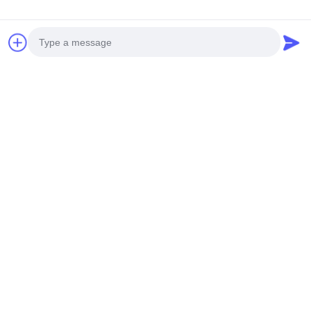
宝くじのアークエード クロ
遊戯 公園 コイン 操作 ゲーム
ーマシン ビール受付者 コイ
マシン 詰め物 動物 玩具 アー
ンプッシャー 人形マシン 子
クレード クロー クレーン マ
供ゲーム
シン
今雑談しなさい
今雑談しなさい
Photo
Video Call
Audio Call
クイックコンタクト
アドレス
部屋101号13号 ウェイミン・ミドル・ロード 南昆市 パンユ
地区 広州 広東 中国
Tel
0086-15920126455