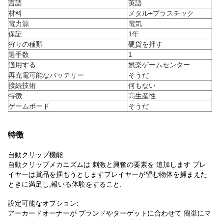
言語
英語
材料
メタル+プラスチック
電力源
電気
保証
1年
狩りの種類
硬貨を押す
選手数
1
適用する
娯楽ゲームセンター
再充電可能なバッテリー
そうだ
接続技術
何もない
特徴
高生産性
ゲームボード
そうだ
特徴
自動クリップ機能:
自動クリップメカニズムは 刺激と興奮の要素を 追加します プレ
イヤーは賞品を掴もうとしますプレイヤーが望む物体を捕まえた
ときに満足し,報いる体験をすること.
設定可能なオプション:
アーカードオーナーが ブランドやターゲットに合わせて 簡単にマ