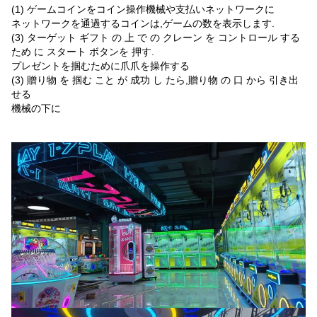
(1) ゲームコインをコイン操作機械や支払いネットワークに
ネットワークを通過するコインは,ゲームの数を表示します.
(3) ターゲット ギフト の 上 で の クレーン を コントロール する
ため に スタート ボタンを 押す.
プレゼントを掴むために爪爪を操作する
(3) 贈り物 を 掴む こと が 成功 し たら,贈り物 の 口 から 引き出
せる
機械の下に