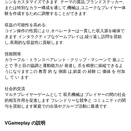
シンをカスタマイズできます. テーマの賞品,ブランドステッカー,
または特別なカラー構成を通して,機械は,ユニークなプレイヤー体
験を作成するために調整することができます.
収益の可能性を高める:
コイン操作の性質により,オペレーターは一貫した収入源を確保で
きます.インタラクティブなゲームプレイは,繰り返し訪問を奨励
し,長期的な収益性に貢献します.
技能開発
カラーフル・トランスペアレント・クリップ・マシーンで 遊ぶこ
とで 手と目の協調と運動能力が 発達し 爪を精密に操縦できるよ
うになりますこの 教育 的 な 側面 は,娯楽 の 経験 に 価値 を 付加
し て い ます.
社会的交流
マルチプレイヤーゲームとして 双爪機械は プレイヤーの間の社会
的相互作用を促進します フレンドリーな競争と コミュニティの関
与を奨励します家庭での出張やグループ活動に最適です.
VGameplay の説明