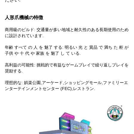
人形爪機械の特徴
商用級のビルド: 交通量が多い地域と耐久性のある長期使用のため
に設計されています.
年齢 すべて の 人 を 魅了 する: 明るい 光 と 賞品 で 満ち た 柜 が
子供 や 十 代 や 家族 を 魅了 し て いる.
高利益の可能性: 挑戦的で有益なゲームプレイで繰り返しプレイを
奨励する.
理想的な: 娯楽公園,アーケード,ショッピングモール,ファミリーエ
ンターテインメントセンター (FEC),レストラン.