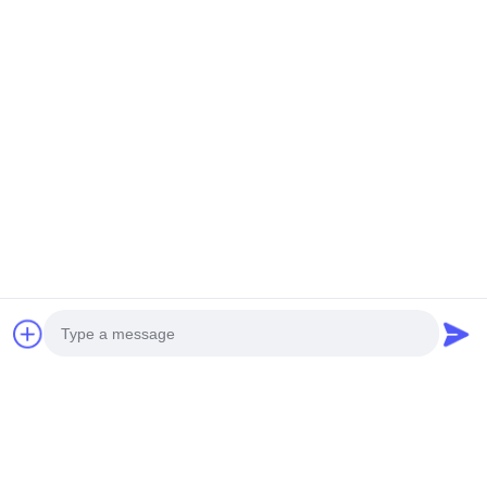
ビデオ
遊戯トークン クローマシン
公園コイン 操作ゲームマシ
ン 玩具 クロー クレーンマシ
ン
今雑談しなさい
クイックコンタクト
アドレス
部屋101号13号 ウェイミン・ミドル・ロード 南昆市 パンユ
地区 広州 広東 中国
Tel
Photo