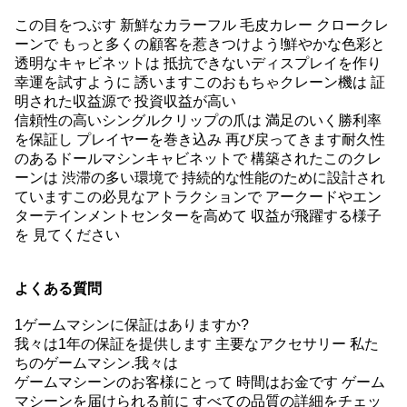
この目をつぶす 新鮮なカラーフル 毛皮カレー クロークレ
ーンで もっと多くの顧客を惹きつけよう!
鮮やかな色彩と
透明なキャビネットは 抵抗できないディスプレイを作り
幸運を試すように 誘います
このおもちゃクレーン機は 証
明された収益源で 投資収益が高い
信頼性の高いシングルクリップの爪は 満足のいく勝利率
を保証し プレイヤーを巻き込み 再び戻ってきます
耐久性
のあるドールマシンキャビネットで 構築されたこのクレ
ーンは 渋滞の多い環境で 持続的な性能のために設計され
ています
この必見なアトラクションで アークードやエン
ターテインメントセンターを高めて 収益が飛躍する様子
を 見てください
よくある質問
1ゲームマシンに保証はありますか?
我々は1年の保証を提供します 主要なアクセサリー 私た
ちのゲームマシン.我々は
ゲームマシーンのお客様にとって 時間はお金です ゲーム
マシーンを届けられる前に すべての品質の詳細をチェッ