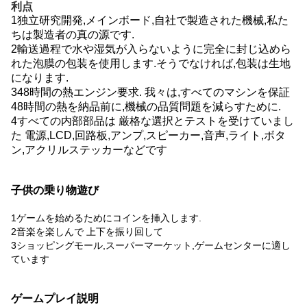
利点
1独立研究開発,メインボード,自社で製造された機械,私た
ちは製造者の真の源です.
2輸送過程で水や湿気が入らないように完全に封じ込めら
れた泡膜の包装を使用します.そうでなければ,包装は生地
になります.
348時間の熱エンジン要求. 我々は,すべてのマシンを保証
48時間の熱を納品前に,機械の品質問題を減らすために.
4すべての内部部品は 厳格な選択とテストを受けていまし
た 電源,LCD,回路板,アンプ,スピーカー,音声,ライト,ボタ
ン,アクリルステッカーなどです
子供の乗り物遊び
1ゲームを始めるためにコインを挿入します.
2音楽を楽しんで 上下を振り回して
3ショッピングモール,スーパーマーケット,ゲームセンターに適し
ています
ゲームプレイ説明