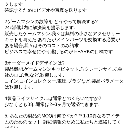
クします
確認するためにビデオや写真を送ります
2ゲームマシンの故障を どうやって解決する?
24時間以内に解決策を提示します.
販売したゲームマシン,我々は無料の小さなアクセサリー
キットを与えた.あなたがメインパーツを交換する必要が
ある場合,我々はそのコストのみ請求
ビジネスで幸せにやり遂げるのが EPARKの目標です
3オーダーメイドデザインは?
製品機能,ゲームマシンキャビネット,爪クレーンサイズ,会
社のロゴ,色,など,歓迎します.
コイン,コインコレクター,電圧,プラグなど,製品パラメータ
は歓迎します.
4製品ライフサイクルは通常どのくらいですか?
少なくとも3年.通常は2~3ヶ月で返済できます.
5. あなたの製品のMOQは何ですか? ** 1-10異なるアイテ
ムのためのセット, 詳細情報のために私たちと連絡してく
ださい.