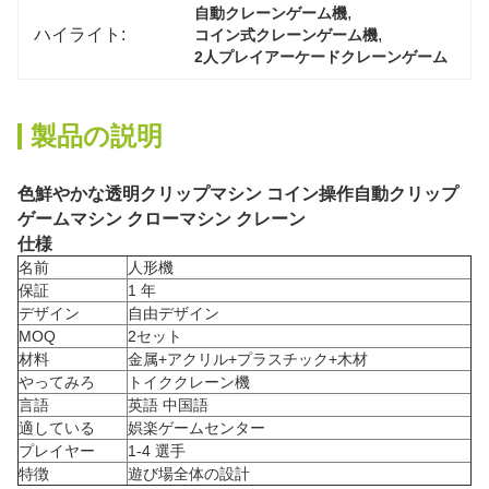
, 
自動クレーンゲーム機
ハイライト:
, 
コイン式クレーンゲーム機
2人プレイアーケードクレーンゲーム
製品の説明
色鮮やかな透明クリップマシン コイン操作自動クリップ
ゲームマシン クローマシン クレーン
仕様
名前
人形機
保証
1 年
デザイン
自由デザイン
MOQ
2セット
材料
金属+アクリル+プラスチック+木材
やってみろ
トイククレーン機
言語
英語 中国語
適している
娯楽ゲームセンター
プレイヤー
1-4 選手
特徴
遊び場全体の設計