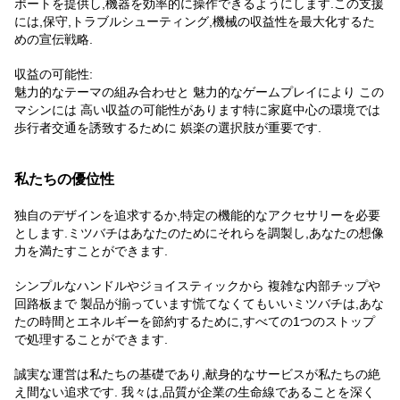
ポートを提供し,機器を効率的に操作できるようにします.この支援
には,保守,トラブルシューティング,機械の収益性を最大化するた
めの宣伝戦略.
収益の可能性:
魅力的なテーマの組み合わせと 魅力的なゲームプレイにより この
マシンには 高い収益の可能性があります特に家庭中心の環境では
歩行者交通を誘致するために 娯楽の選択肢が重要です.
私たちの優位性
独自のデザインを追求するか,特定の機能的なアクセサリーを必要
とします.ミツバチはあなたのためにそれらを調製し,あなたの想像
力を満たすことができます.
シンプルなハンドルやジョイスティックから 複雑な内部チップや
回路板まで 製品が揃っています慌てなくてもいいミツバチは,あな
たの時間とエネルギーを節約するために,すべての1つのストップ
で処理することができます.
誠実な運営は私たちの基礎であり,献身的なサービスが私たちの絶
え間ない追求です. 我々は,品質が企業の生命線であることを深く