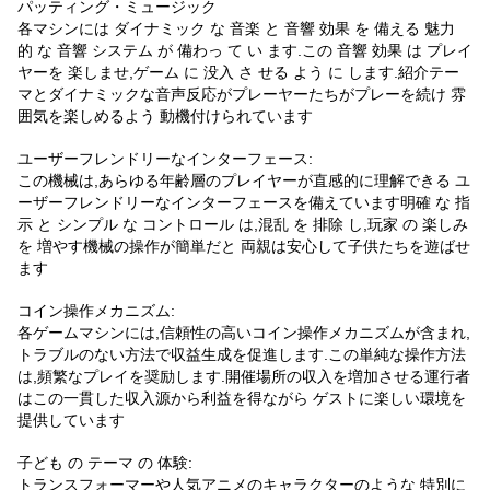
パッティング・ミュージック
各マシンには ダイナミック な 音楽 と 音響 効果 を 備える 魅力
的 な 音響 システム が 備わっ て い ます.この 音響 効果 は プレイ
ヤーを 楽しませ,ゲーム に 没入 さ せる よう に します.紹介テー
マとダイナミックな音声反応がプレーヤーたちがプレーを続け 雰
囲気を楽しめるよう 動機付けられています
ユーザーフレンドリーなインターフェース:
この機械は,あらゆる年齢層のプレイヤーが直感的に理解できる ユ
ーザーフレンドリーなインターフェースを備えています明確 な 指
示 と シンプル な コントロール は,混乱 を 排除 し,玩家 の 楽しみ
を 増やす機械の操作が簡単だと 両親は安心して子供たちを遊ばせ
ます
コイン操作メカニズム:
各ゲームマシンには,信頼性の高いコイン操作メカニズムが含まれ,
トラブルのない方法で収益生成を促進します.この単純な操作方法
は,頻繁なプレイを奨励します.開催場所の収入を増加させる運行者
はこの一貫した収入源から利益を得ながら ゲストに楽しい環境を
提供しています
子ども の テーマ の 体験:
トランスフォーマーや人気アニメのキャラクターのような 特別に