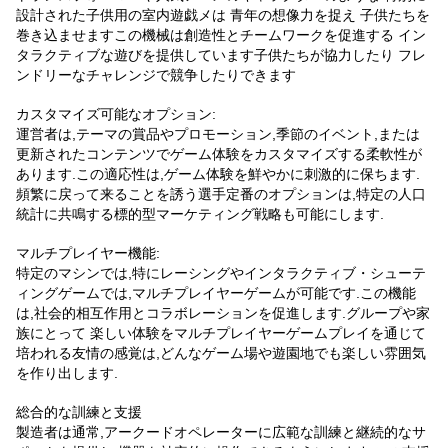
設計された子供用の室内遊戯メは 青年の想像力を捉え 子供たちを
巻き込ませますこの機械は創造性とチームワークを促進する イン
タラクティブな遊びを提供しています子供たちが協力したり フレ
ンドリーなチャレンジで競争したりできます
カスタマイズ可能なオプション:
運営者は,テーマの賞品やプロモーション,季節のイベント,または
更新されたコンテンツでゲーム体験をカスタマイズする柔軟性が
あります.この適応性は,ゲーム体験を鮮やかに刺激的に保ちます.
頻繁に戻って来ることを誘う選手定番のオプションは,特定の人口
統計に共鳴する標的型マーケティング戦略も可能にします.
マルチプレイヤー機能:
特定のマシンでは,特にレーシングやインタラクティブ・シューテ
ィングゲームでは,マルチプレイヤーゲームが可能です.この機能
は,社会的相互作用とコラボレーションを促進します.グループや家
族にとって 楽しい体験をマルチプレイヤーゲームプレイを通じて
培われる友情の感覚は,どんなゲーム場や遊園地でも楽しい雰囲気
を作り出します.
総合的な訓練と支援
製造者は通常,アークードオペレーターに広範な訓練と継続的なサ