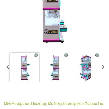
Μίνι Αυτόματος Πωλητής Με Νύχι Εσωτερικού Χώρου Για