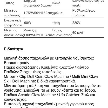
Μηχανή
υλικό+σκληροποιημένο
Τύπος
υλικό
παιχνιδιού δώρων
γυαλί
Μέγεθος
Ροζ/λευκό/φως
L75*W56*H182cm
χρώμα
προϊόντος
πράσινο
Ενεργειακή
60W
τάση
220V
τροφοδοσία
Μέγεθος
Διάταξη
Βάρος
60 κιλά
συσκευασίας
L80*W62*H187cm
συσκευασίας
Ειδικότητα
Μηχανή άρσης παιχνιδιών με λειτουργία νομίσματος:
Βασικό προϊόν.
Πάρκο διασκέδασης / Κουβέντα Κλεφτών / Κέντρο
Παιδιών: Στοχευμένες τοποθεσίες.
Μπουτίκ Clip Doll Coin Claw Machine / Multi Mini Claw
Skill Doll Machine: Ειδικά χαρακτηριστικά.
Μίνι αυτόματη πώληση για παιχνίδια που λειτουργούν με
νομίσματα: Σημειώνει τη λειτουργικότητα και τα έσοδα.
Παιδικά Arcade Claw Machine / Ufo Catcher: Στυλ και
κοινό-στόχος.
Εμπορική μηχανή παιχνιδιού / μηχανή γερανού προς