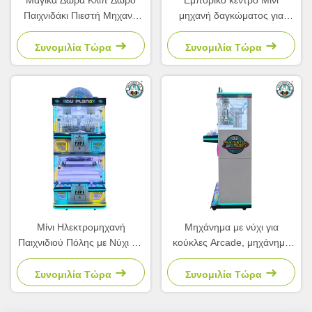
Μαγικά Δώρα Κλιπ Δώρο
Εμπορικό κέντρο Μίνι
Παιχνιδάκι Πιεστή Μηχανή
μηχανή δαγκώματος για
Πιεστή Μηχανή Παιχνιδιού
μωρά παιχνίδια Αρπακτικός
γερανό μηχανή πώλησης
Συνομιλία Τώρα
Συνομιλία Τώρα
Μίνι Ηλεκτρομηχανή
Μηχάνημα με νύχι για
Παιχνιδιού Πόλης με Νύχι για
κούκλες Arcade, μηχάνημα
Μωρά Τεσσάρων Ατόμων
αρπαγής, μηχάνημα
πώλησης παιχνιδιών, δώρο,
Συνομιλία Τώρα
Συνομιλία Τώρα
παιχνίδι