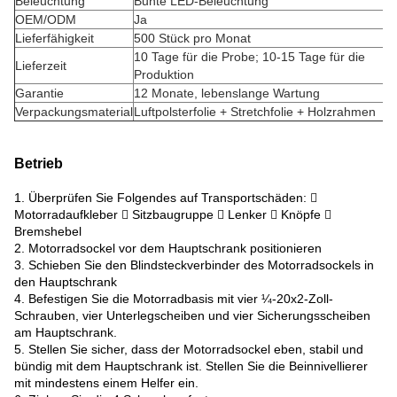
Beleuchtung
Bunte LED-Beleuchtung
OEM/ODM
Ja
Lieferfähigkeit
500 Stück pro Monat
10 Tage für die Probe; 10-15 Tage für die
Lieferzeit
Produktion
Garantie
12 Monate, lebenslange Wartung
Verpackungsmaterial
Luftpolsterfolie + Stretchfolie + Holzrahmen
Betrieb
1. Überprüfen Sie Folgendes auf Transportschäden: 
Motorradaufkleber  Sitzbaugruppe  Lenker  Knöpfe 
Bremshebel
2. Motorradsockel vor dem Hauptschrank positionieren
3. Schieben Sie den Blindsteckverbinder des Motorradsockels in
den Hauptschrank
4. Befestigen Sie die Motorradbasis mit vier ¼-20x2-Zoll-
Schrauben, vier Unterlegscheiben und vier Sicherungsscheiben
am Hauptschrank.
5. Stellen Sie sicher, dass der Motorradsockel eben, stabil und
bündig mit dem Hauptschrank ist. Stellen Sie die Beinnivellierer
mit mindestens einem Helfer ein.