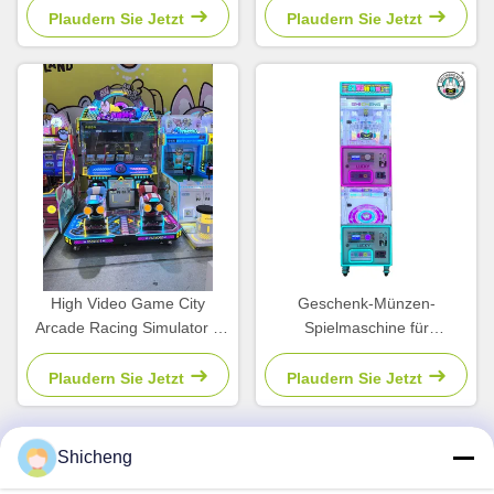
Kinder-Vergnügungspark
Plaudern Sie Jetzt
Plaudern Sie Jetzt
High Video Game City
Geschenk-Münzen-
Arcade Racing Simulator 2
Spielmaschine für
Spieler Verkaufsautomaten
Vergnügungsstätten
für Kinder
Rechnungsempfänger
Plaudern Sie Jetzt
Plaudern Sie Jetzt
Shicheng