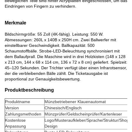
beweglichen Teile sind hinter Acrylplatten eingeschlossen, um das
Eindringen von Fingern zu verhindern.
Merkmale
Bildschirmgröße: 55 Zoll (4K-fähig). Leistung: 550 W.
Abmessungen: 260L x 140B x 250H cm. Zwei Ballwerfer mit
einstellbarer Geschwindigkeit. Ballkapazität: 500
Schaumstoffbälle. Strobe-LED-Beleuchtung synchronisiert mit
dem Ballaufprall. Die Maschine wird in drei Holzkisten (148 x 128
x 213 cm, 144 x 68 x 114 cm, 136 x 72 x 8 cm) geliefert. Spielzeit:
45–120 Sekunden. Der Trichter verfügt über einen Infrarotsensor,
der die verbleibenden Bälle zählt. Die Ticketausgabe ist
proportional zur Genauigkeitsbewertung.
Produktbeschreibung
Produktname
Münzbetriebener Klauenautomat
Version
Chinesisch/Englisch
Zahlungsmethoden
Münzprüfer/Geldscheinprüfer/Kartenleser
Kostenlose
Logo/Musteraufkleber/Sprache/Struktur/Shop-
Anpassung
Design