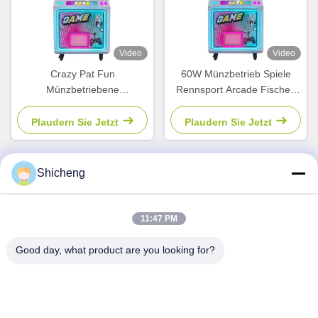
Video
Video
Crazy Pat Fun
60W Münzbetrieb Spiele
Münzbetriebene
Rennsport Arcade Fischen
Spielautomat Kinder-
Spiel Motorradspiel
Videospielautomat
Plaudern Sie Jetzt
Plaudern Sie Jetzt
Shicheng
Schneller Kontakt
11:47 PM
Adresse
Good day, what product are you looking for?
Zimmer 101, Nr. 13 Weimin Middle Road, Stadt Nancun.
Bezirk Panyu, Guangzhou, Guangdong, China
Telefon
0086-15920126455