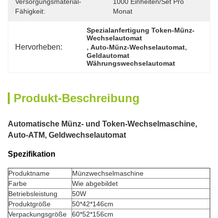
Versorgungsmaterial-
1000 Einheiten/Set Pro 
Fähigkeit:
Monat
Spezialanfertigung Token-Münz-
Wechselautomat
Hervorheben:
, 
, 
Auto-Münz-Wechselautomat
Geldautomat 
Währungswechselautomat
Produkt-Beschreibung
Automatische Münz- und Token-Wechselmaschine,
Auto-ATM, Geldwechselautomat
Spezifikation
Produktname
Münzwechselmaschine
Farbe
Wie abgebildet
Betriebsleistung
50W
Produktgröße
50*42*146cm
Verpackungsgröße
60*52*156cm