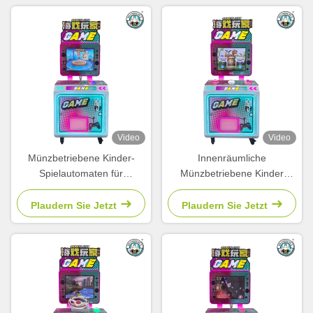
Video
Video
Münzbetriebene Kinder-
Innenräumliche
Spielautomaten für
Münzbetriebene Kinder
Einkaufszentren, Parks und
Kleine Simulationsmaschine
Reisen, Puzzle-Automat
Video Shooting Arcade-
Plaudern Sie Jetzt
Plaudern Sie Jetzt
Spiele