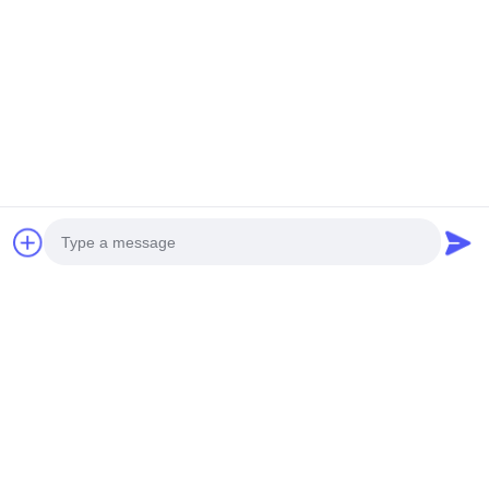
Balises:
Machines À Clous À Moteur À Pièces
Divertissement À Base De Pièce
Machine À Jouer À La Grue À Griffes
Produits Connexes
Photo
Video Call
Audio Call